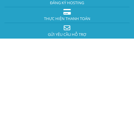
ĐĂNG KÝ HOSTING
THỰC HIỆN THANH TOÁN
GỬI YÊU CẦU HỖ TRỢ