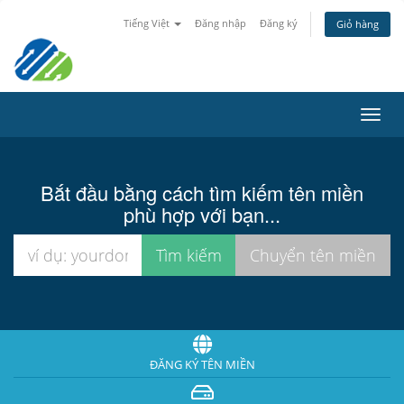
Tiếng Việt
Đăng nhập
Đăng ký
Giỏ hàng
Toggl
navig
Bắt đầu bằng cách tìm kiếm tên miền
phù hợp với bạn...
ĐĂNG KÝ TÊN MIỀN